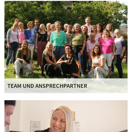
unseren Bewohnerinnen und Bewohnern ein sicheres,
strukturgebendes, beschützendes und fürsorgliches
Umfeld bieten.
TEAM UND ANSPRECHPARTNER
Wir freuen uns, wenn Sie sich für eine Soziotherapie im
Haus Schwarzenberg im Chiemgau entscheiden.