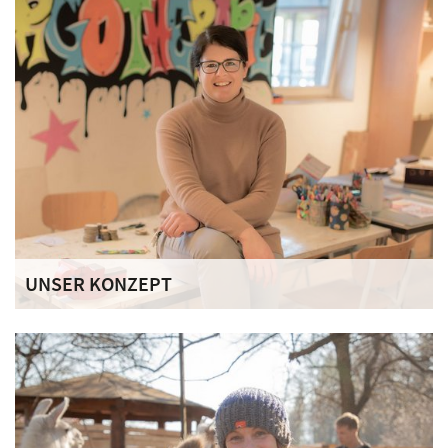
Mittelpunkt unseres Handelns. Gemeinsam mit ihnen
erstellen wir einen Förderplan und eine Vereinbarung für
ihre ganz persönlichen Ziele.
UNSER KONZEPT
Das Haus Schwarzenberg unterstützt Erwachsene mit
Abhängigkeitserkrankungen durch ein sicheres Umfeld,
klare Strukturen und individuell abgestimmte Begleitung.